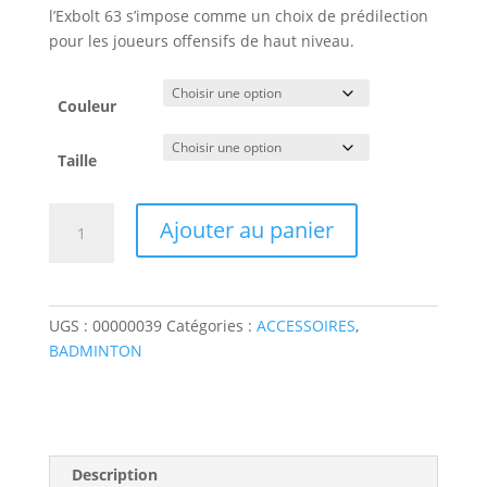
l’Exbolt 63 s’impose comme un choix de prédilection
pour les joueurs offensifs de haut niveau.
Couleur
Taille
quantité
Ajouter au panier
de
Bobine
Cordage
Badminton
UGS :
00000039
Catégories :
ACCESSOIRES
,
YONEX
BADMINTON
Exbolt
63
Description