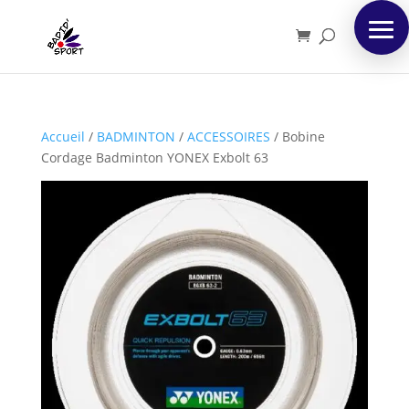
Accueil
/
BADMINTON
/
ACCESSOIRES
/
Bobine
Cordage Badminton YONEX Exbolt 63