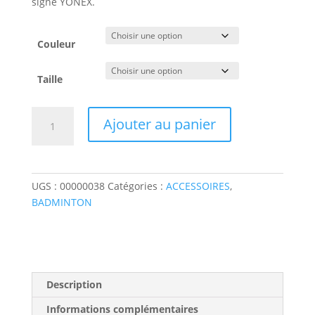
signé YONEX.
Couleur
Taille
quantité
Ajouter au panier
de
Bobine
Cordage
YONEX
UGS :
00000038
Catégories :
ACCESSOIRES
,
BG65
BADMINTON
Titanium
Description
Informations complémentaires