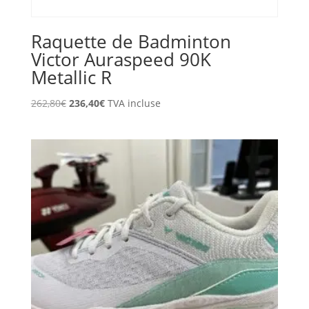
Raquette de Badminton
Victor Auraspeed 90K
Metallic R
Le
Le
262,80
€
236,40
€
TVA incluse
prix
prix
initial
actuel
était :
est :
262,80€.
236,40€.