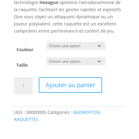
technologie
Hexagon
optimise l’aérodynamisme de
la raquette, facilitant les gestes rapides et explosifs.
Que vous soyez un attaquant dynamique ou un
joueur polyvalent, cette raquette est un excellent
compromis entre performance et confort de jeu.
Couleur
Taille
quantité
Ajouter au panier
de
Raquette
de
Badminton
UGS :
00000005
Catégories :
BADMINTON
,
FORZA
RAQUETTES
HT-
Power
30