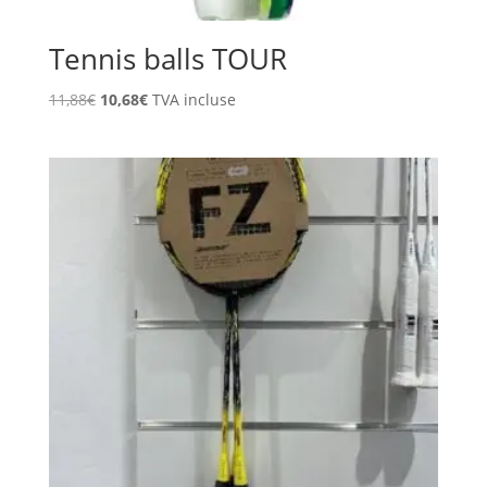
Tennis balls TOUR
Le
Le
11,88
€
10,68
€
TVA incluse
prix
prix
initial
actuel
était :
est :
11,88€.
10,68€.