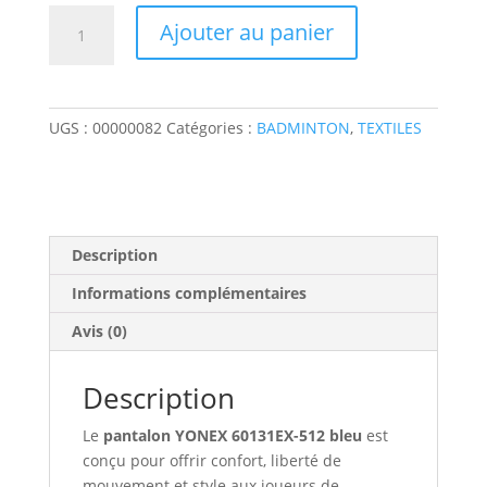
quantité
Ajouter au panier
de
Pantalon
YONEX
60131EX-
UGS :
00000082
Catégories :
BADMINTON
,
TEXTILES
512
Bleu
Description
Informations complémentaires
Avis (0)
Description
Le
pantalon YONEX 60131EX-512 bleu
est
conçu pour offrir confort, liberté de
mouvement et style aux joueurs de