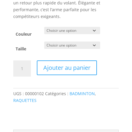
un retour plus rapide du volant. Élégante et
performante, c’est l’arme parfaite pour les
compétiteurs exigeants.
Couleur
Taille
quantité
Ajouter au panier
de
Raquette
de
Badminton
UGS :
00000102
Catégories :
BADMINTON
,
Victor
RAQUETTES
Auraspeed
90K
Metallic
R