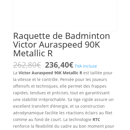
Raquette de Badminton
Victor Auraspeed 90K
Metallic R
Le
Le
262,80
€
236,40
€
TVA incluse
prix
prix
La
Victor Auraspeed 90K Metallic R
est taillée pour
initial
actuel
la vitesse et le contrôle. Pensée pour les joueurs
était :
est :
offensifs et techniques, elle permet des frappes
262,80€.
236,40€.
rapides, tendues et précises, tout en garantissant
une stabilité irréprochable. Sa tige rigide assure un
excellent transfert d’énergie, et sa construction
aérodynamique facilite les réactions éclairs au filet
comme au fond de court. La technologie
RTC
renforce la flexibilité du cadre au bon moment pour