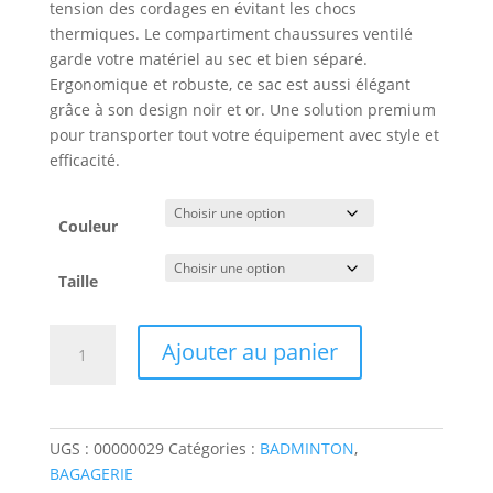
tension des cordages en évitant les chocs
thermiques. Le compartiment chaussures ventilé
garde votre matériel au sec et bien séparé.
Ergonomique et robuste, ce sac est aussi élégant
grâce à son design noir et or. Une solution premium
pour transporter tout votre équipement avec style et
efficacité.
Couleur
Taille
quantité
Ajouter au panier
de
Sac
Thermo
FZ
UGS :
00000029
Catégories :
BADMINTON
,
FORZA
BAGAGERIE
Tour