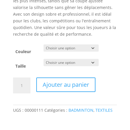
les plus intenses, tandis que sa coupe ajustée
valorise la silhouette sans gêner les déplacements.
Avec son design sobre et professionnel, il est idéal
pour les clubs, les compétitions ou l'entraînement
quotidien. Une valeur sûre pour tous les joueurs à la
recherche de qualité et de performance.
Couleur
Taille
quantité
Ajouter au panier
de
Tee-
shirt
Yonex
UGS :
00000111
Catégories :
BADMINTON
,
TEXTILES
team
ym0034ex
men