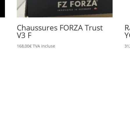
Chaussures FORZA Trust
R
V3 F
Y
168,00
€
TVA incluse
31