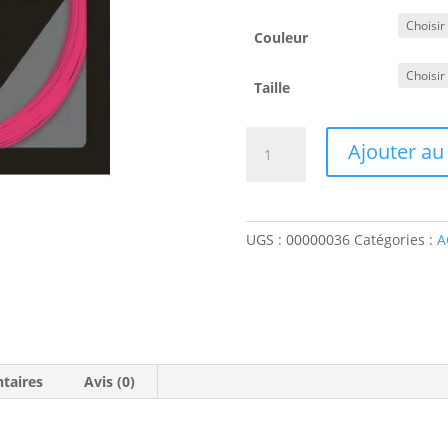
Couleur
Taille
quantité
Ajouter au
de
Bobine
Cordage
Badminton
UGS :
00000036
Catégories :
A
YONEX
Nanogy
95
taires
Avis (0)